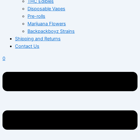
THC Edibles
Disposable Vapes
Pre-rolls
Marijuana Flowers
Backpackboyz Strains
Shipping and Returns
Contact Us
0