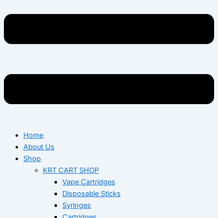
Home
About Us
Shop
KRT CART SHOP
Vape Cartridges
Disposable Sticks
Syringes
Cartridges