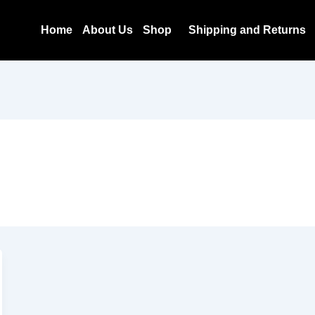
Home
About Us
Shop
Shipping and Returns