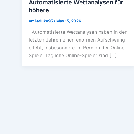
Automatisierte Wettanalysen für
höhere
emileduke95
/
May 15, 2026
Automatisierte Wettanalysen haben in den
letzten Jahren einen enormen Aufschwung
erlebt, insbesondere im Bereich der Online-
Spiele. Tägliche Online-Spieler sind […]