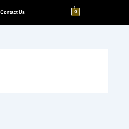
0
Contact Us