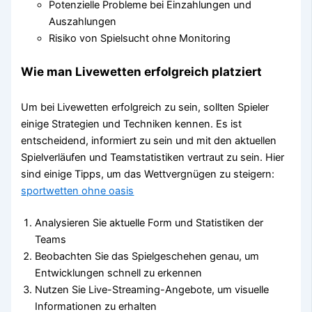
Potenzielle Probleme bei Einzahlungen und
Auszahlungen
Risiko von Spielsucht ohne Monitoring
Wie man Livewetten erfolgreich platziert
Um bei Livewetten erfolgreich zu sein, sollten Spieler
einige Strategien und Techniken kennen. Es ist
entscheidend, informiert zu sein und mit den aktuellen
Spielverläufen und Teamstatistiken vertraut zu sein. Hier
sind einige Tipps, um das Wettvergnügen zu steigern:
sportwetten ohne oasis
Analysieren Sie aktuelle Form und Statistiken der
Teams
Beobachten Sie das Spielgeschehen genau, um
Entwicklungen schnell zu erkennen
Nutzen Sie Live-Streaming-Angebote, um visuelle
Informationen zu erhalten