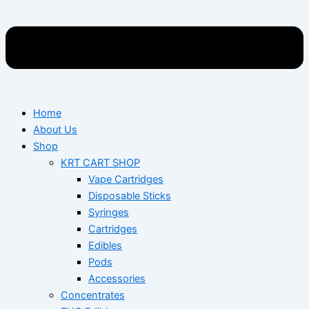
Home
About Us
Shop
KRT CART SHOP
Vape Cartridges
Disposable Sticks
Syringes
Cartridges
Edibles
Pods
Accessories
Concentrates