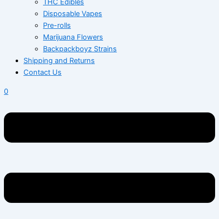
THC Edibles
Disposable Vapes
Pre-rolls
Marijuana Flowers
Backpackboyz Strains
Shipping and Returns
Contact Us
0