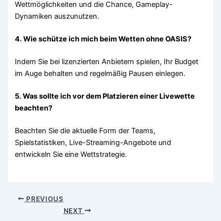
Wettmöglichkeiten und die Chance, Gameplay-
Dynamiken auszunutzen.
4. Wie schütze ich mich beim Wetten ohne OASIS?
Indem Sie bei lizenzierten Anbietern spielen, Ihr Budget
im Auge behalten und regelmäßig Pausen einlegen.
5. Was sollte ich vor dem Platzieren einer Livewette
beachten?
Beachten Sie die aktuelle Form der Teams,
Spielstatistiken, Live-Streaming-Angebote und
entwickeln Sie eine Wettstrategie.
PREVIOUS
NEXT