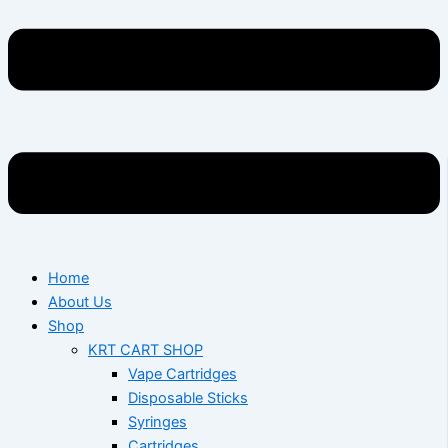
Home
About Us
Shop
KRT CART SHOP
Vape Cartridges
Disposable Sticks
Syringes
Cartridges