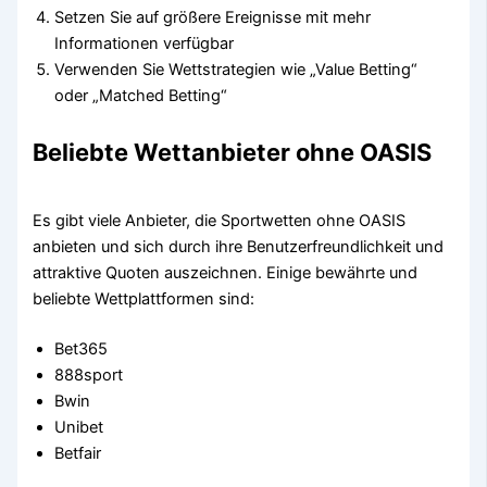
Setzen Sie auf größere Ereignisse mit mehr
Informationen verfügbar
Verwenden Sie Wettstrategien wie „Value Betting“
oder „Matched Betting“
Beliebte Wettanbieter ohne OASIS
Es gibt viele Anbieter, die Sportwetten ohne OASIS
anbieten und sich durch ihre Benutzerfreundlichkeit und
attraktive Quoten auszeichnen. Einige bewährte und
beliebte Wettplattformen sind:
Bet365
888sport
Bwin
Unibet
Betfair