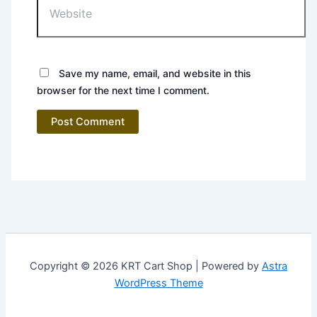
Save my name, email, and website in this
browser for the next time I comment.
Copyright © 2026 KRT Cart Shop | Powered by
Astra
WordPress Theme