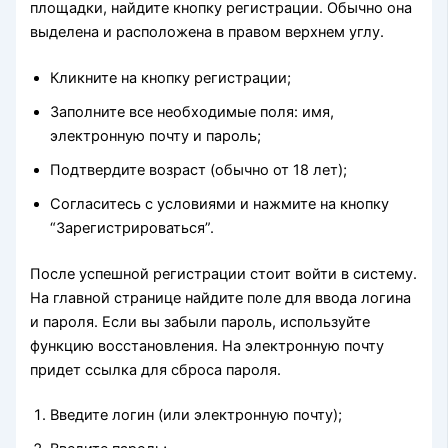
площадки, найдите кнопку регистрации. Обычно она
выделена и расположена в правом верхнем углу.
Кликните на кнопку регистрации;
Заполните все необходимые поля: имя,
электронную почту и пароль;
Подтвердите возраст (обычно от 18 лет);
Согласитесь с условиями и нажмите на кнопку
“Зарегистрироваться”.
После успешной регистрации стоит войти в систему.
На главной странице найдите поле для ввода логина
и пароля. Если вы забыли пароль, используйте
функцию восстановления. На электронную почту
придет ссылка для сброса пароля.
Введите логин (или электронную почту);