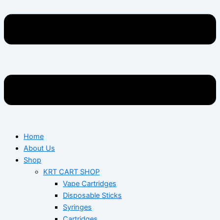
Home
About Us
Shop
KRT CART SHOP
Vape Cartridges
Disposable Sticks
Syringes
Cartridges