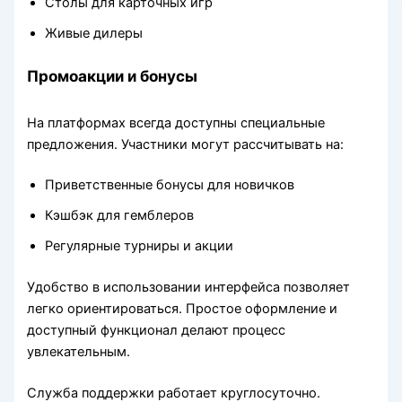
Столы для карточных игр
Живые дилеры
Промоакции и бонусы
На платформах всегда доступны специальные
предложения. Участники могут рассчитывать на:
Приветственные бонусы для новичков
Кэшбэк для гемблеров
Регулярные турниры и акции
Удобство в использовании интерфейса позволяет
легко ориентироваться. Простое оформление и
доступный функционал делают процесс
увлекательным.
Служба поддержки работает круглосуточно.