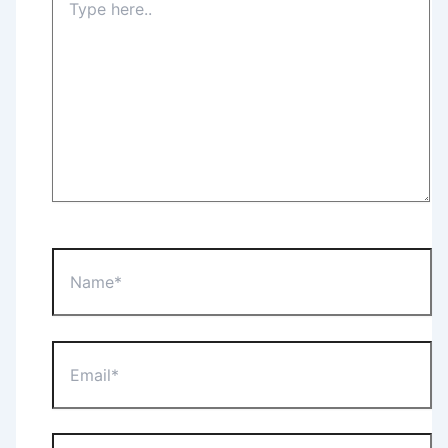
here..
Name*
Email*
Website