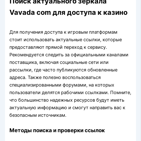
Поиск актуального зеркала
Vavada com для доступа к казино
Для получения доступа к игровым платформам
стоит использовать актуальные ссылки, которые
предоставляют прямой переход к сервису.
Рекомендуется следить за официальными каналами
поставщика, включая социальные сети или
рассылки, где часто публикуются обновленные
адреса. Также полезно воспользоваться
специализированными форумами, на которых
пользователи делятся рабочими ссылками. Помните,
что большинство надежных ресурсов будут иметь
актуальную информацию и смогут направить вас к
безопасным источникам.
Методы поиска и проверки ссылок